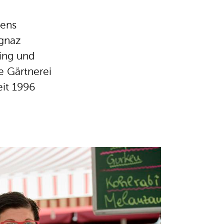
iens
Ignaz
ing und
e Gärtnerei
eit 1996