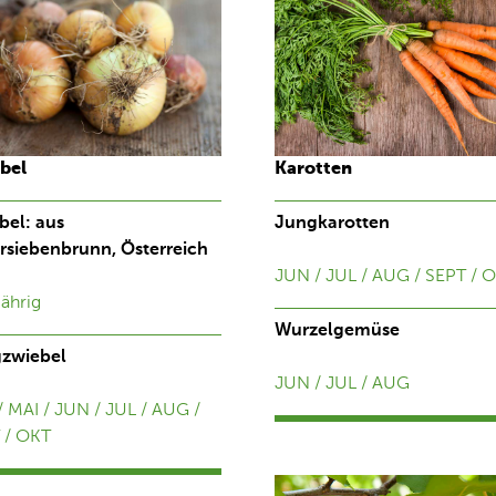
bel
Karotten
bel: aus
Jungkarotten
rsiebenbrunn, Österreich
JUN / JUL / AUG / SEPT / 
ährig
Wurzelgemüse
zwiebel
JUN / JUL / AUG
/ MAI / JUN / JUL / AUG /
 / OKT