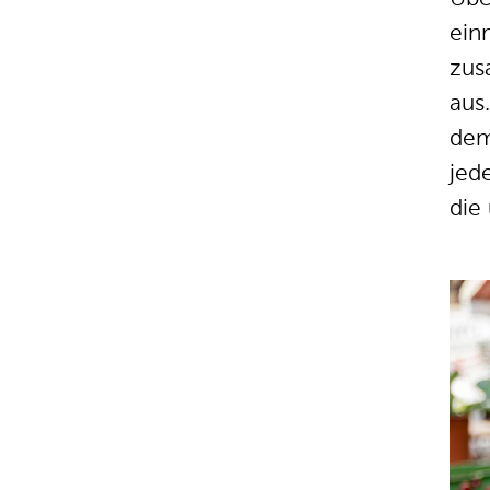
ein
zus
aus
dem
jed
die