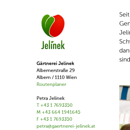
Sei
Gem
Jel
Sch
dan
sin
Gärtnerei Jelinek
Albernerstraße 29
Albern / 1110 Wien
Routenplaner
Petra Jelinek
T +43 1 7693350
M +43 664 1941645
F +43 1 7693350
petra@gaertnerei-jelinek.at