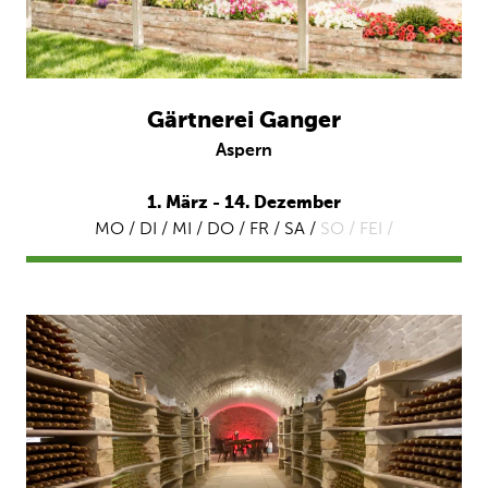
Gärtnerei Ganger
Aspern
1. März - 14. Dezember
MO / DI / MI / DO / FR / SA /
SO /
FEI /