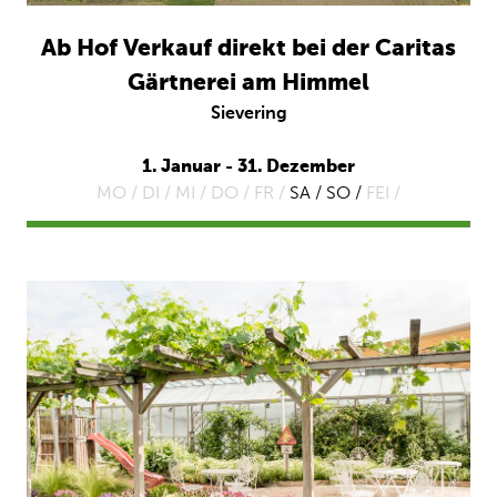
Ab Hof Verkauf direkt bei der Caritas
Gärtnerei am Himmel
Sievering
1. Januar - 31. Dezember
MO /
DI /
MI /
DO /
FR /
SA / SO /
FEI /