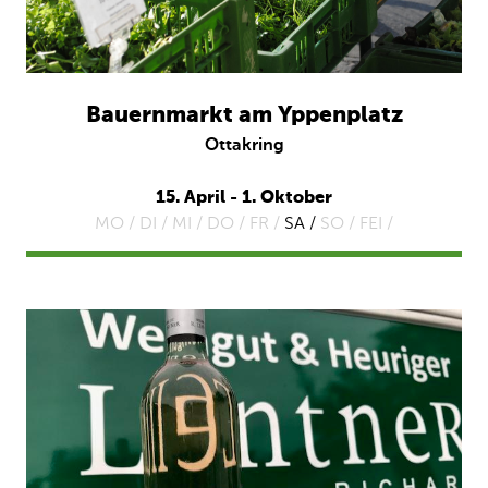
Bauernmarkt am Yppenplatz
Ottakring
15. April - 1. Oktober
MO /
DI /
MI /
DO /
FR /
SA /
SO /
FEI /