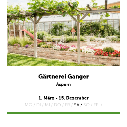
Gärtnerei Ganger
Aspern
1. März - 15. Dezember
MO /
DI /
MI /
DO /
FR /
SA /
SO /
FEI /