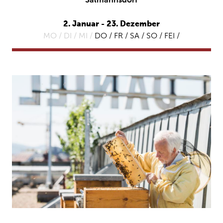
Salmannsdorf
2. Januar - 23. Dezember
MO /
DI /
MI /
DO / FR / SA / SO / FEI /