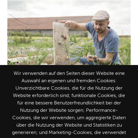
Wir verwenden auf den Seiten dieser Website eine
Auswahl an eigenen und fremden Cookies:
Unverzichtbare Cookies, die für die Nutzung der
Wiener Schnecken vom Gugumuck-
Website erforderlich sind; funktionale Cookies, die
für eine bessere Benutzerfreundlichkeit bei der
Hof
Nutzung der Website sorgen; Performance-
Rothneusiedl
Cookies, die wir verwenden, um aggregierte Daten
über die Nutzung der Website und Statistiken zu
1. Januar - 31. Dezember
generieren; und Marketing-Cookies, die verwendet
MO / DI / MI / DO / FR /
SA /
SO /
FEI /