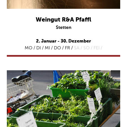
Weingut R&A Pfaffl
Stetten
2. Januar - 30. Dezember
MO / DI / MI / DO / FR /
SA /
SO /
FEI /