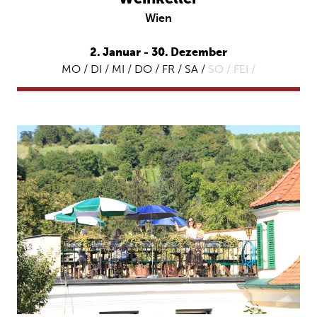
Wien
2. Januar - 30. Dezember
MO / DI / MI / DO / FR / SA /
SO /
FEI /