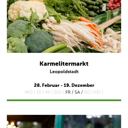
Karmelitermarkt
Leopoldstadt
28. Februar - 19. Dezember
MO /
DI /
MI /
DO /
FR / SA /
SO /
FEI /