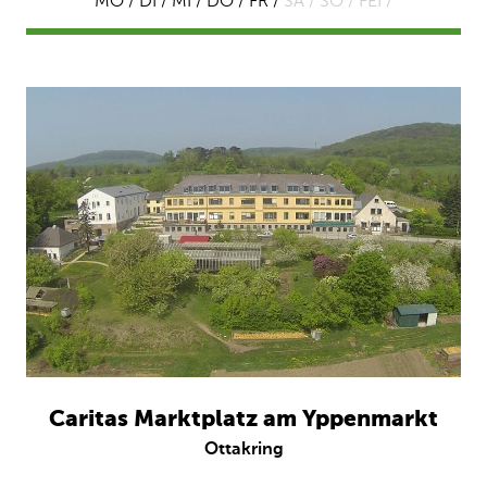
MO / DI / MI / DO / FR /
SA /
SO /
FEI /
Caritas Marktplatz am Yppenmarkt
Ottakring