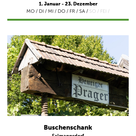
1. Januar - 23. Dezember
MO / DI / MI / DO / FR / SA /
SO /
FEI /
Buschenschank