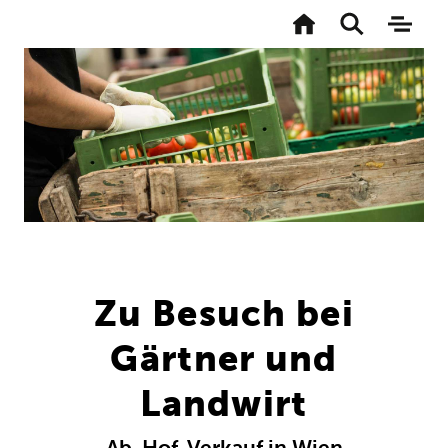
Zur
Startseite
Toggle
Naviga
search
aktivi
Direkt
zum
Inhalt
Zu Besuch bei
Gärtner und
Landwirt