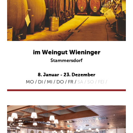
im Weingut Wieninger
Stammersdorf
8. Januar - 23. Dezember
MO / DI / MI / DO / FR /
SA /
SO /
FEI /