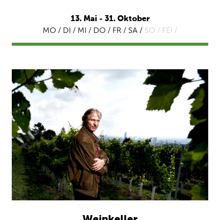
13. Mai - 31. Oktober
MO / DI / MI / DO / FR / SA /
SO /
FEI /
Weinkeller