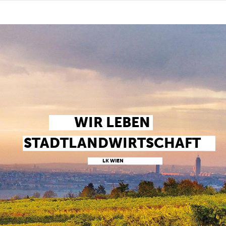
WIR LEBEN
STADTLANDWIRTSCHAFT
LK WIEN