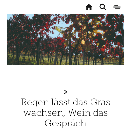
Zur
Startseite
Toggle
Naviga
search
aktivi
Direkt
zum
Inhalt
Regen lässt das Gras
wachsen, Wein das
Gespräch