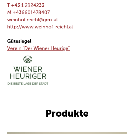
T +43 1 2924233
M +436601478407
weinhof.reichl@gmx.at
http://www.weinhof-reichl.at
Gütesiegel
Verein "Der Wiener Heurige"
Produkte