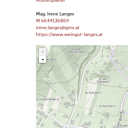
Routenplaner
Mag. Irene Langes
M 6644136869
irene.langes@gmx.at
https://www.weingut-langes.at
+
-