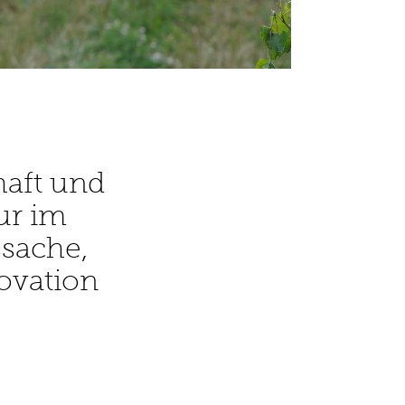
haft und
ur im
ssache,
ovation