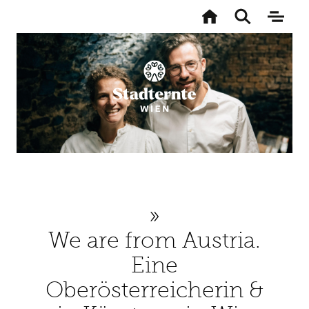
Zur
Startseite
Toggle
Naviga
search
aktivi
Direkt
zum
Inhalt
We are from Austria.
Eine
Oberösterreicherin &