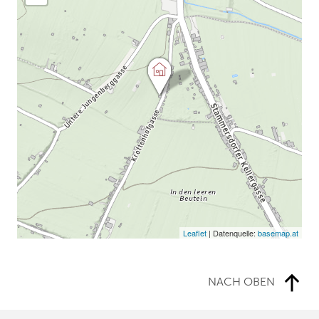
Leaflet
| Datenquelle:
basemap.at
NACH OBEN