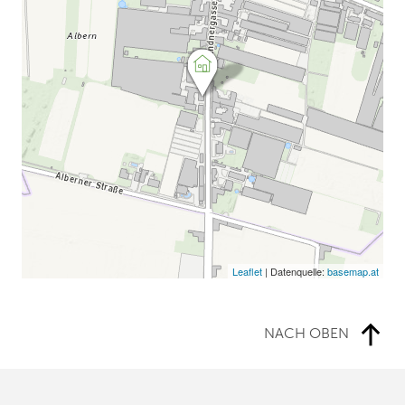
Leaflet
| Datenquelle:
basemap.at
NACH OBEN