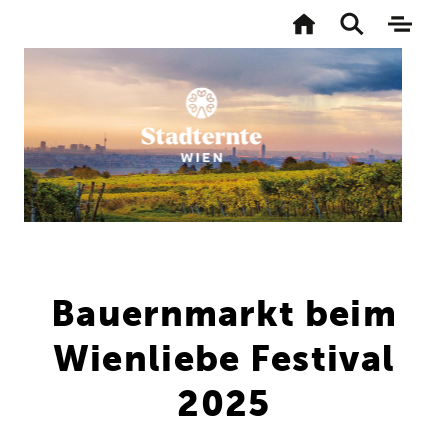
Zur
Startseite
Toggle
Naviga
search
aktivi
Direkt
zum
Inhalt
Bauernmarkt beim
Wienliebe Festival
2025
Rathauspark
+
-