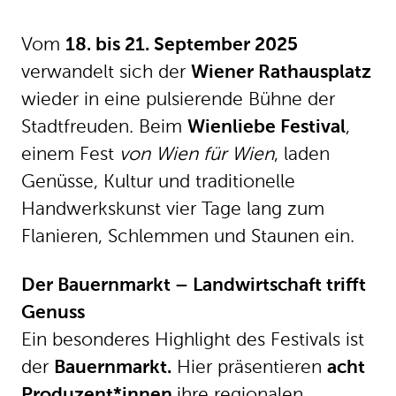
einem Fest
von Wien für Wien
, laden
Genüsse, Kultur und traditionelle
Handwerkskunst vier Tage lang zum
Flanieren, Schlemmen und Staunen ein.
Der Bauernmarkt – Landwirtschaft trifft
Genuss
Ein besonderes Highlight des Festivals ist
der
Bauernmarkt.
Hier präsentieren
acht
Produzent*innen
ihre regionalen
Produkte – darunter auch "Stadternte
Wien" und „Wiener Gusto“.
Der Bauernmarkt vereint das Ländliche
mit dem Urbanen: Frische Lebensmittel