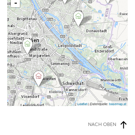
Leaflet
| Datenquelle:
basemap.at
NACH OBEN
Landwirtschaftskammer Wien
Gumpendorfer Straße 15
1060 Wien
T +43 5 0259 111
office@stadtlandwirtschaft.wien