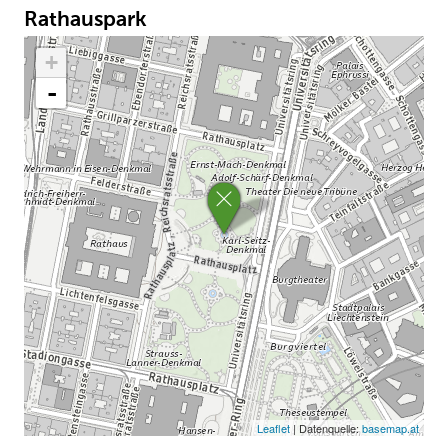
Leaflet
| Datenquelle:
basemap.at
Vom
18. bis 21. September 2025
verwandelt sich der
Wiener Rathausplatz
wieder in eine pulsierende Bühne der
Stadtfreuden. Beim
Wienliebe Festival
,