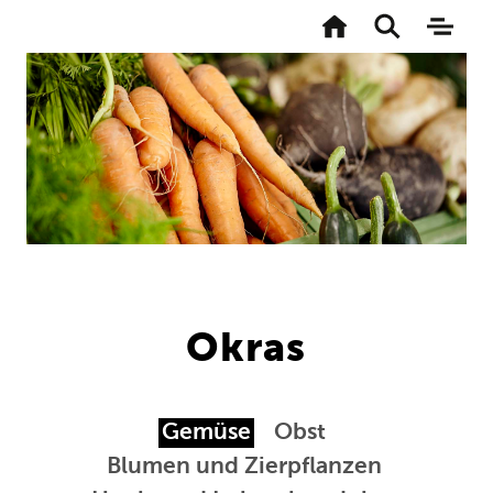
Zur
Startseite
Toggle
Naviga
search
aktivi
Direkt
zum
Inhalt
Okras
Gemüse
Obst
Blumen und Zierpflanzen