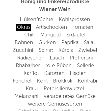
Honig und Imkereiprodukte
Wiener Wein
Hülsenfrüchte
Kohlsprossen
Okras
Artischocken
Tomaten
Chili
Mangold
Erdäpfel
Bohnen
Gurken
Paprika
Salat
Zucchini
Spinat
Kürbis
Zwiebel
Radieschen
Lauch
Pfefferoni
Rhabarber
rote Rüben
Sellerie
Karfiol
Karotten
Fisolen
Fenchel
Kohl
Brokkoli
Kohlrabi
Kraut
Petersilienwurzel
Melanzani
verarbeitetes Gemüse
weitere Gemüsesorten