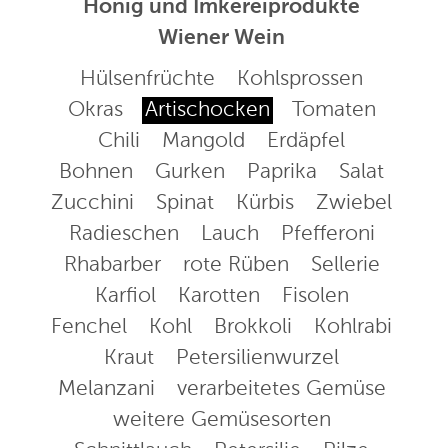
Honig und Imkereiprodukte
Wiener Wein
Hülsenfrüchte
Kohlsprossen
Okras
Artischocken
Tomaten
Chili
Mangold
Erdäpfel
Bohnen
Gurken
Paprika
Salat
Zucchini
Spinat
Kürbis
Zwiebel
Radieschen
Lauch
Pfefferoni
Rhabarber
rote Rüben
Sellerie
Karfiol
Karotten
Fisolen
Fenchel
Kohl
Brokkoli
Kohlrabi
Kraut
Petersilienwurzel
Melanzani
verarbeitetes Gemüse
weitere Gemüsesorten