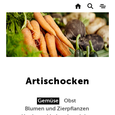
Zur
Startseite
Toggle
Naviga
search
aktivi
Direkt
zum
Inhalt
Artischocken
Gemüse
Obst
Blumen und Zierpflanzen