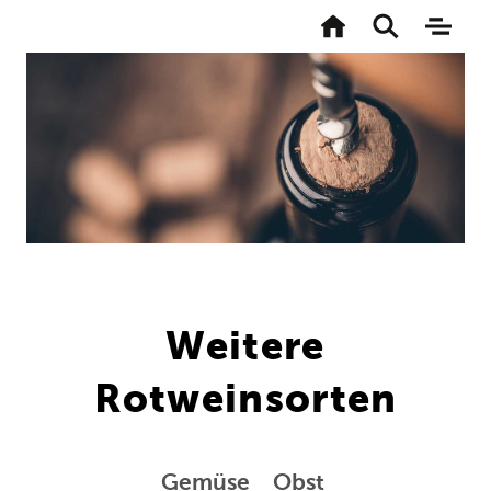
Zur
Startseite
Toggle
Naviga
search
aktivi
Direkt
zum
Inhalt
Weitere
Rotweinsorten
Gemüse
Obst